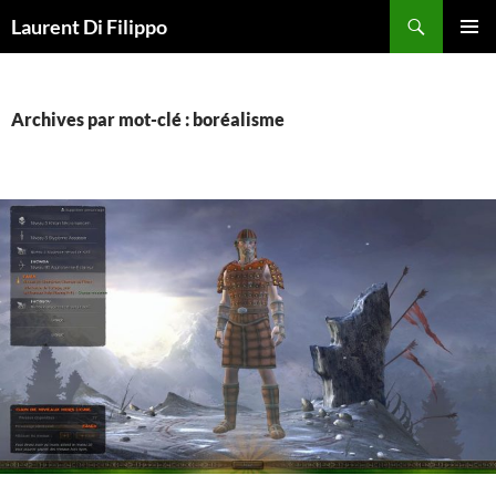
Aller
Recherche
Laurent Di Filippo
au
MENU
contenu
PRINCI
Archives par mot-clé : boréalisme