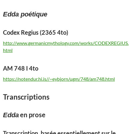
Edda poétique
Codex Regius (
2365 4to
)
http://www.germanicmythology.com/works/CODEXREGIUS.
html
AM 748 I 4to
https://notendur.hi.is//~eybjorn/ugm/748/am748.html
Transcriptions
en prose
Edda
Transcription, basée essentiellement sur le