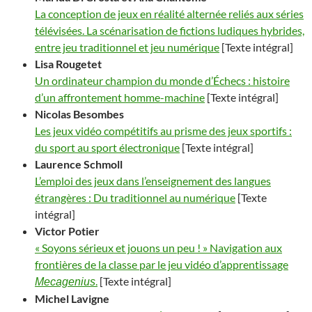
La conception de jeux en réalité alternée reliés aux séries
télévisées. La scénarisation de fictions ludiques hybrides,
entre jeu traditionnel et jeu numérique
[Texte intégral]
Lisa
Rougetet
Un ordinateur champion du monde d’Échecs : histoire
d’un affrontement homme-machine
[Texte intégral]
Nicolas
Besombes
Les jeux vidéo compétitifs au prisme des jeux sportifs :
du sport au sport électronique
[Texte intégral]
Laurence
Schmoll
L’emploi des jeux dans l’enseignement des langues
étrangères : Du traditionnel au numérique
[Texte
intégral]
Victor
Potier
« Soyons sérieux et jouons un peu ! » Navigation aux
frontières de la classe par le jeu vidéo d’apprentissage
.
[Texte intégral]
Mecagenius
Michel
Lavigne