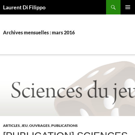
Aller
Recherche
Laurent Di Filippo
au
MENU
contenu
PRINCI
Archives mensuelles : mars 2016
ARTICLES
,
JEU
,
OUVRAGES
,
PUBLICATIONS