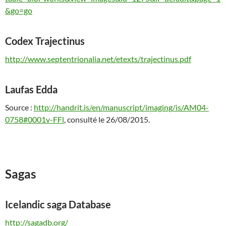
&go=go
Codex Trajectinus
http://www.septentrionalia.net/etexts/trajectinus.pdf
Laufas Edda
Source :
http://handrit.is/en/manuscript/imaging/is/AM04-
0758#0001v-FFl
, consulté le 26/08/2015.
Sagas
Icelandic saga Database
http://sagadb.org/