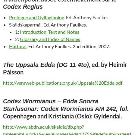
Codex Regius
Prologue and Gylfaginning
. Ed. Anthony Faulkes.
Skáldskaparmál. Ed. Anthony Faulkes.
1:
Introduction, Text and Notes
2:
Glossary and Index of Names
Háttatal
. Ed. Anthony Faulkes. 2nd edition, 2007.
, ed. by Heimir
The Uppsala Edda (DG 11 4to)
Pálsson
http://vsnrweb-publications.org.uk/Uppsala%20Edda.pdf
Codex Wormianus – Edda Snorra
Sturlusonar: Codex Wormianus AM 242, fol.
Copenhagen and Kristiania (Oslo): Gyldendal.
http://www.abdn.ac.uk/skaldic/db.php?
table=bibl_works&view=images&id=1275&if=default&page=1