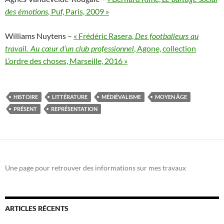
, Puf, Paris, 2009 »
des émotions
Williams Nuytens –
« Frédéric Rasera,
Des footballeurs au
, Agone, collection
travail. Au cœur d’un club professionnel
L’ordre des choses, Marseille, 2016 »
HISTOIRE
LITTÉRATURE
MÉDIÉVALISME
MOYEN ÂGE
PRÉSENT
REPRÉSENTATION
Une page pour retrouver des informations sur mes travaux
ARTICLES RÉCENTS