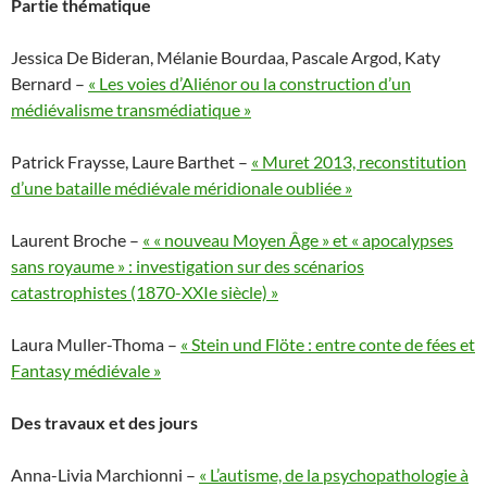
Partie thématique
Jessica De Bideran, Mélanie Bourdaa, Pascale Argod, Katy
Bernard –
« Les voies d’Aliénor ou la construction d’un
médiévalisme transmédiatique »
Patrick Fraysse, Laure Barthet –
« Muret 2013, reconstitution
d’une bataille médiévale méridionale oubliée »
Laurent Broche –
« « nouveau Moyen Âge » et « apocalypses
sans royaume » : investigation sur des scénarios
catastrophistes (1870-XXIe siècle) »
Laura Muller-Thoma –
« Stein und Flöte : entre conte de fées et
Fantasy médiévale »
Des travaux et des jours
Anna-Livia Marchionni –
« L’autisme, de la psychopathologie à