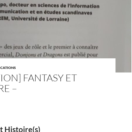
ICATIONS
ION] FANTASY ET
RE –
t Histoire(s)