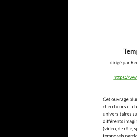
Temp
dirigé par R
https://w
Cet ouvrage plur
chercheurs et ch
universitaires su
différents imagi
(vidéo, de rôle,
temporels partic