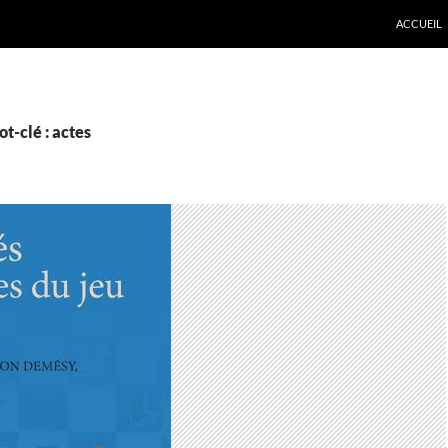
ACCUEIL
t-clé : actes