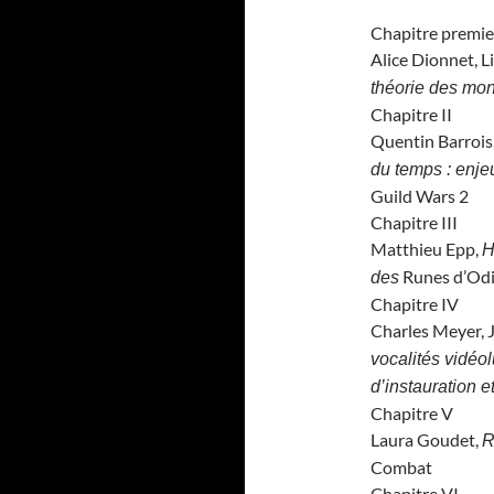
Chapitre premie
Alice Dionnet, Li
théorie des mo
Chapitre II
Quentin Barrois
du temps : enje
Guild Wars 2
Chapitre III
Matthieu Epp,
H
Runes d’Od
des
Chapitre IV
Charles Meyer, 
vocalités vidéo
d’instauration e
Chapitre V
Laura Goudet,
R
Combat
Chapitre VI