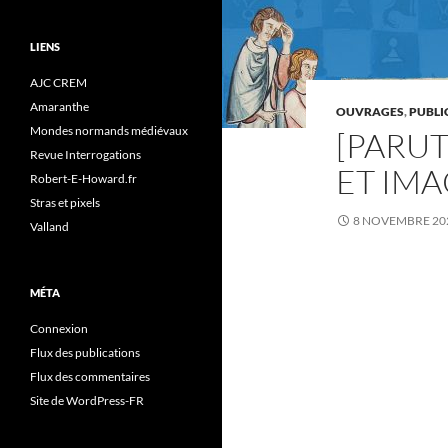
LIENS
AJC CREM
Amaranthe
OUVRAGES
,
PUBLI
Mondes normands médiévaux
[PARU
Revue Interrogations
ET IMA
Robert-E-Howard.fr
Stras et pixels
8 NOVEMBRE 20
Valland
MÉTA
Connexion
Flux des publications
Flux des commentaires
Site de WordPress-FR