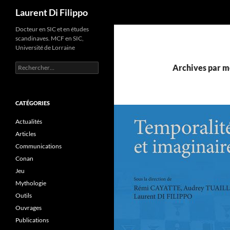
Recherche
Laurent Di Filippo
Aller
Docteur en SIC et en études
scandinaves. MCF en SIC,
au
Université de Lorraine
contenu
Rechercher :
Archives par mo
CATÉGORIES
Actualités
Articles
Communications
Conan
Jeu
Mythologie
Outils
Ouvrages
Publications