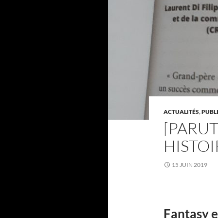
ACTUALITÉS
,
PUBL
[PARUT
HISTOI
15 JUIN 2019
Fantasy e