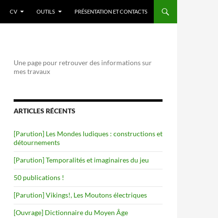
CV
OUTILS
PRÉSENTATION ET CONTACTS
Une page pour retrouver des informations sur
mes travaux
ARTICLES RÉCENTS
[Parution] Les Mondes ludiques : constructions et
détournements
[Parution] Temporalités et imaginaires du jeu
50 publications !
[Parution] Vikings!, Les Moutons électriques
[Ouvrage] Dictionnaire du Moyen Âge