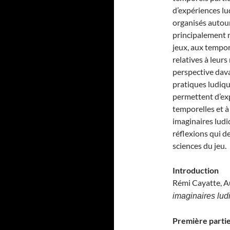
d’expériences lu
organisés autou
principalement n
jeux, aux tempor
relatives à leur
perspective dava
pratiques ludiqu
permettent d’ex
temporelles et à
imaginaires ludi
réflexions qui d
sciences du jeu.
Introduction
Rémi Cayatte, A
imaginaires lud
Première partie