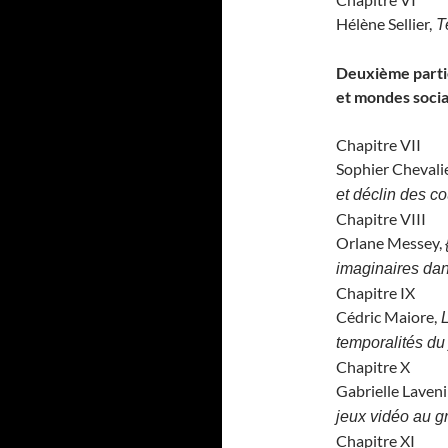
Hélène Sellier,
Te
Deuxième partie
et mondes soci
Chapitre VII
Sophier Chevalie
et déclin des c
Chapitre VIII
Orlane Messey,
imaginaires dans
Chapitre IX
Cédric Maiore,
L
temporalités du 
Chapitre X
Gabrielle Laveni
jeux vidéo au g
Chapitre XI