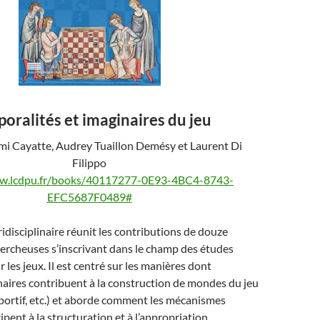
oralités et imaginaires du jeu
émi Cayatte, Audrey Tuaillon Demésy et Laurent Di
Filippo
ww.lcdpu.fr/books/40117277-0E93-4BC4-8743-
EFC5687F0489#
idisciplinaire réunit les contributions de douze
ercheuses s’inscrivant dans le champ des études
r les jeux. Il est centré sur les manières dont
naires contribuent à la construction de mondes du jeu
 sportif, etc.) et aborde comment les mécanismes
ipent à la structuration et à l’appropriation