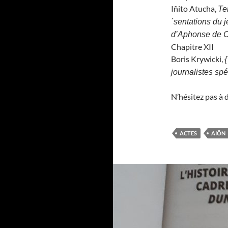
Iñito Atucha,
Te
´sentations du 
d’Aphonse de C
Chapitre XII
Boris Krywicki,
{
journalistes spé
N’hésitez pas à 
ACTES
AIÔN