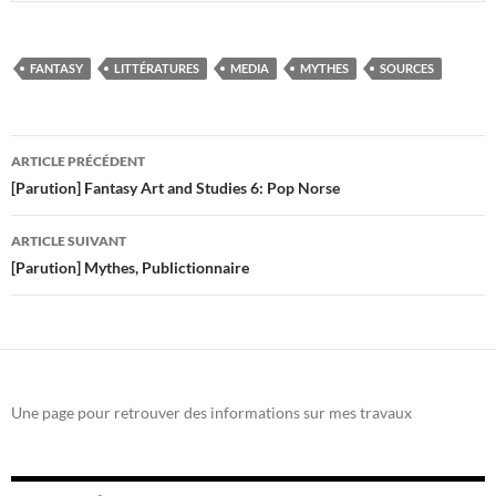
FANTASY
LITTÉRATURES
MEDIA
MYTHES
SOURCES
Navigation
ARTICLE PRÉCÉDENT
des
[Parution] Fantasy Art and Studies 6: Pop Norse
articles
ARTICLE SUIVANT
[Parution] Mythes, Publictionnaire
Une page pour retrouver des informations sur mes travaux