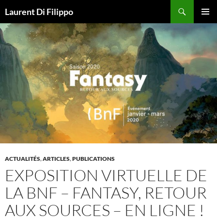
Aller
Recherche
Laurent Di Filippo
au
MENU
contenu
PRINCI
ACTUALITÉS
,
ARTICLES
,
PUBLICATIONS
EXPOSITION VIRTUELLE DE
LA BNF – FANTASY, RETOUR
AUX SOURCES – EN LIGNE !