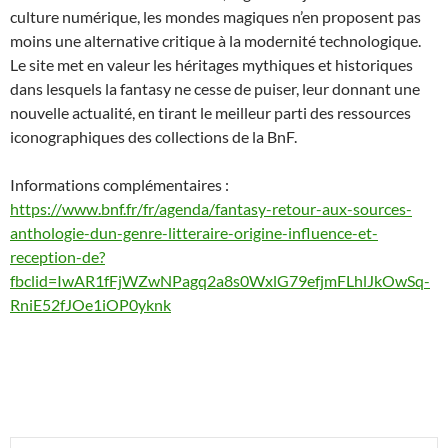
culture numérique, les mondes magiques n’en proposent pas
moins une alternative critique à la modernité technologique.
Le site met en valeur les héritages mythiques et historiques
dans lesquels la fantasy ne cesse de puiser, leur donnant une
nouvelle actualité, en tirant le meilleur parti des ressources
iconographiques des collections de la BnF.
Informations complémentaires :
https://www.bnf.fr/fr/agenda/fantasy-retour-aux-sources-
anthologie-dun-genre-litteraire-origine-influence-et-
reception-de?
fbclid=IwAR1fFjWZwNPagq2a8s0WxlG79efjmFLhlJkOwSq-
RniE52fJOe1iOP0yknk