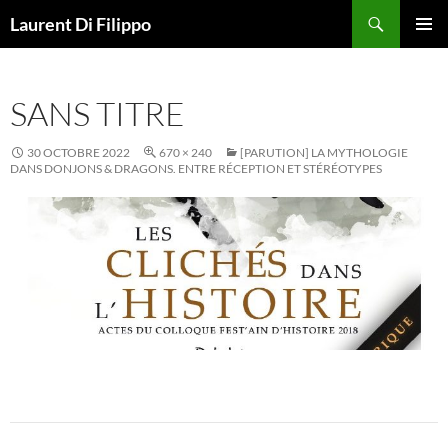
Aller
Recherche
Laurent Di Filippo
au
MENU
contenu
PRINCI
SANS TITRE
30 OCTOBRE 2022
670 × 240
[PARUTION] LA MYTHOLOGIE
DANS DONJONS & DRAGONS. ENTRE RÉCEPTION ET STÉRÉOTYPES